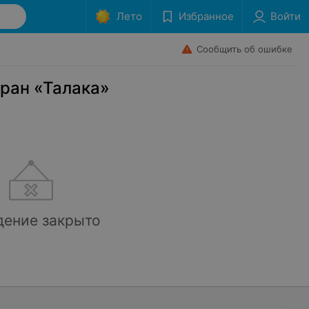
Лето
Избранное
Войти
Сообщить об ошибке
ран «Талака»
дение закрыто