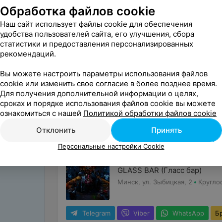
Афиша
Обработка файлов cookie
Наш сайт использует файлы cookie для обеспечения
удобства пользователей сайта, его улучшения, сбора
статистики и предоставления персонализированных
Рестораны на Немиге
рекомендаций.
Вы можете настроить параметры использования файлов
БРАЗИЛЬСКИЙ СТЕЙК-ХАУС
cookie или изменить свое согласие в более позднее время.
Родизио
Для получения дополнительной информации о целях,
Минск, ул. Я. Купалы, 25
с 12:0
сроках и порядке использования файлов cookie вы можете
ознакомиться с нашей
Политикой обработки файлов cookie
Viber
Бронировать
В избранное
Отклонить
Принять
Персональные настройки Cookie
LOUNGE BAR
GLASS BAR (Гласс бар)
Минск, ул. Зыбицкая, 2
Кругло
Telegram
Viber
WhatsApp
Б