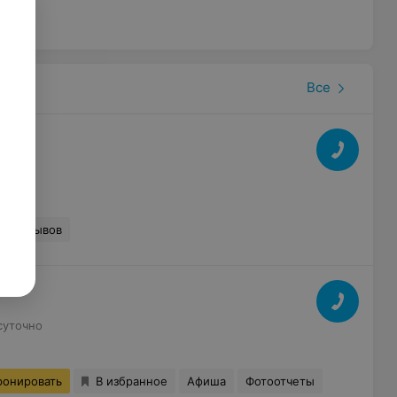
Все
0
36 отзывов
суточно
ронировать
В избранное
Афиша
Фотоотчеты