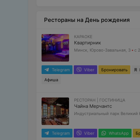
Рестораны на День рождения
КАРАОКЕ
Квартирник
Минск, Юрово-Завальная, 3
с 
Telegram
Viber
Бронировать
Афиша
РЕСТОРАН | ГОСТИНИЦА
Чайна Мерчантc
Индустриальный парк Великий К
Telegram
Viber
WhatsApp
Б